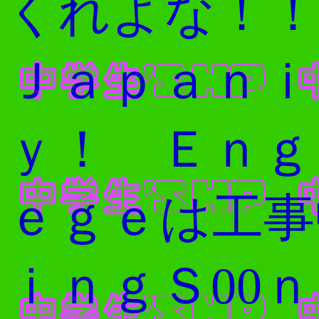
くれよな！！
Ｊａｐａｎｉ
ｙ！ Ｅｎｇ
ｅｇｅは工事
ｉｎｇＳ00