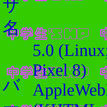
ザ
名
5.0 (Linux
Pixel 8)
バ
AppleWebK