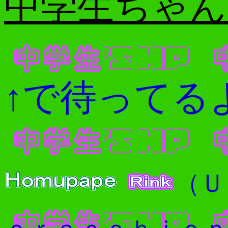
中学生ちゃ
↑で待ってる
（Ｕ