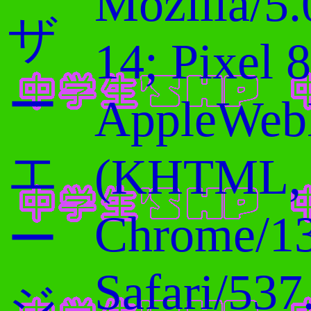
Mozilla/5.
ザ
14; Pixel 8
ー
AppleWebK
エ
(KHTML, l
Chrome/13
ー
Safari/537
ジ