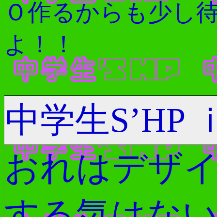
Ｏ作るからも少し
よ！！
中学生S’HP 
おれはデザ
する気はな