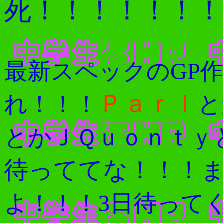
死！！！！！！！
最新スペックのGP
Ｐａｒｌ
れ！！！
と
とか
ＪＱｕｏｎｔｙ
待っててな！！！
ま
よ！！！3日待って