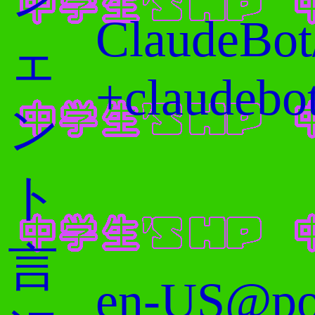
ClaudeBot
ェ
+claudebo
ン
ト
言
en-US@po