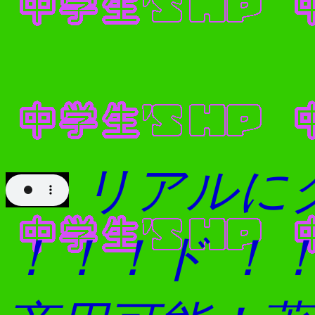
←リアル
ド ！！