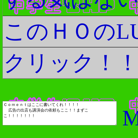
もガンガン
このＨＯのL
るしそうい
クリック！
気づいてくれ
対策もしっ
M