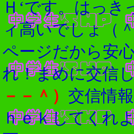
Ｈ‘です。はっき
ィ高いでしょ（
ページだから安
れ！まめに交信
－－＾）
交信情
ｈｅｋしてくれ