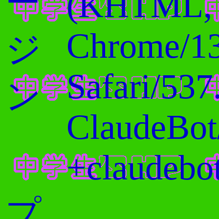
ー
(KHTML, l
Chrome/13
ジ
Safari/537
ン
ClaudeBot
+claudebo
プ