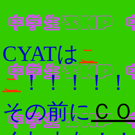
CYATは
こ
！！！！！
こ
その前に
ＣＯ