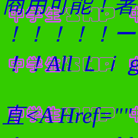
商用可能！著
ー！！！！！
All Ｌｉｇ
直<A Href=""