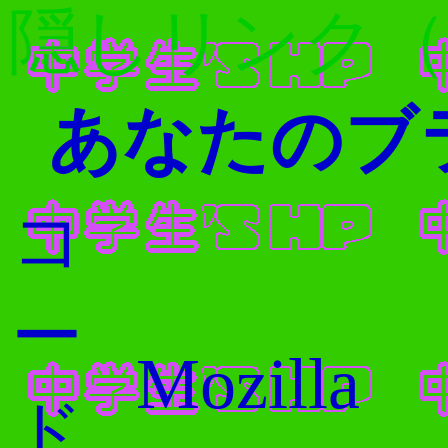
隠しリンク（
あなたのブ
コ
ー
Mozilla
ド