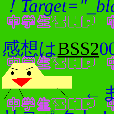
Target="_b
感想は
BSS2
0
←