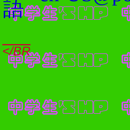
語
</BR