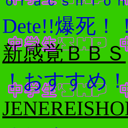
ｏｒａｃｓｈｉｏ
Dete!!爆死！
新感覚ＢＢＳ
！おすすめ
JENEREISHO