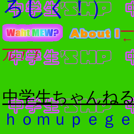
ろしく！）
←
ル！！
中学生ちゃんねる2
ｈｏｍｕｐｅｇｅ