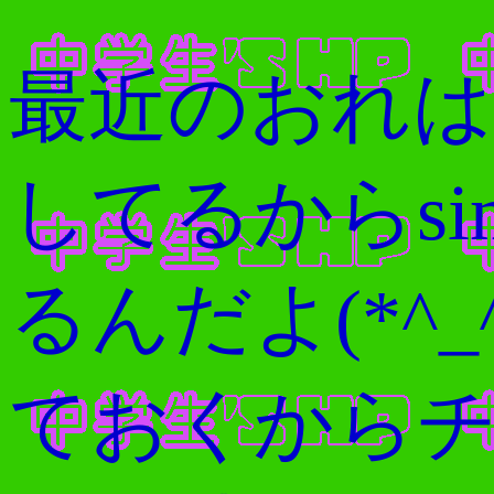
ら！！！！！
最近のおれ
死！！！安心
してるからsi
グしてくれ
るんだよ(*^_
気（マジ）で
ておくから
死！！！！！